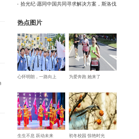
拾光纪·愿同中国共同寻求解决方案，斯洛伐
克总统这样对习主席说
热点图片
心怀明朗，一路向上
为爱奔跑 她来了
举
生生不息 跃动未来
初冬校园 惊艳时光