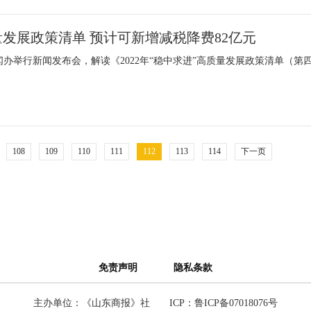
发展政策清单 预计可新增减税降费82亿元
闻办举行新闻发布会，解读《2022年“稳中求进”高质量发展政策清单（第
108
109
110
111
112
113
114
下一页
免责声明
隐私条款
主办单位：《山东商报》社
ICP：鲁ICP备07018076号