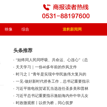
映像
综合
速豹新闻网
头条推荐
“始终同人民同呼吸、共命运、心连心”（总
我
书记的人民情怀）
天天学习｜一份40多年前的作风文件
时习之丨“青年是实现中华民族伟大复兴的
生力军”
一见·做好新时代侨务工作，总书记重要指示
深意何在？
习近平致电祝贺诺瓦当选连任圣多美和普林
西比总统
习近平总书记重要指示激励海内外中华儿女
团结奋斗
时政微观察丨以侨为桥，同心筑梦